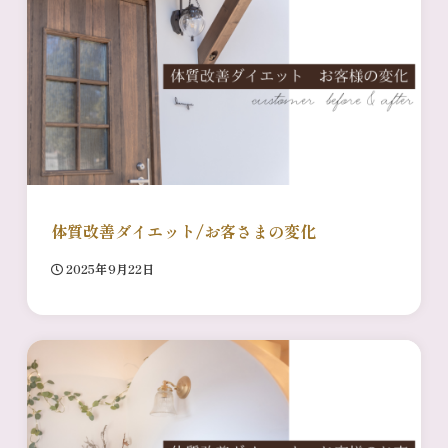
体質改善ダイエット/お客さまの変化
2025年9月22日