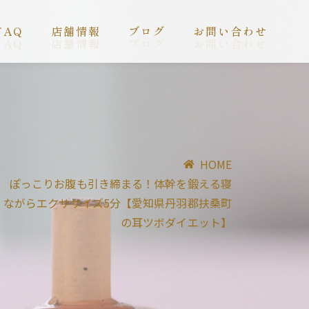
FAQ
店舗情報
ブログ
お問い合わせ
FAQ
店舗情報
ブログ
お問い合わせ
HOME
ぽっこりお腹も引き締まる！体幹を鍛える寝
ながらエクササイズ5分【愛知県丹羽郡扶桑町
の耳ツボダイエット】