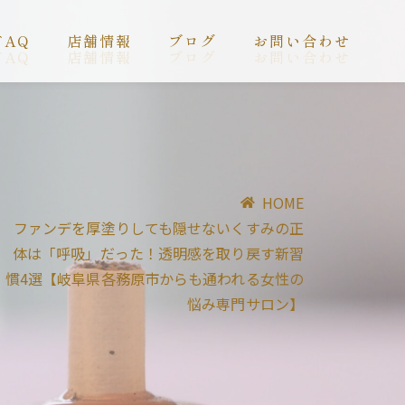
FAQ
店舗情報
ブログ
お問い合わせ
FAQ
店舗情報
ブログ
お問い合わせ
HOME
ファンデを厚塗りしても隠せないくすみの正
体は「呼吸」だった！透明感を取り戻す新習
慣4選【岐阜県各務原市からも通われる女性の
悩み専門サロン】