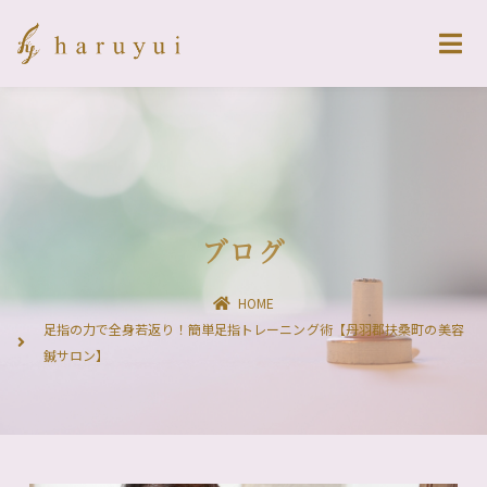
ブログ
HOME
足指の力で全身若返り！簡単足指トレーニング術【丹羽郡扶桑町の美容
鍼サロン】