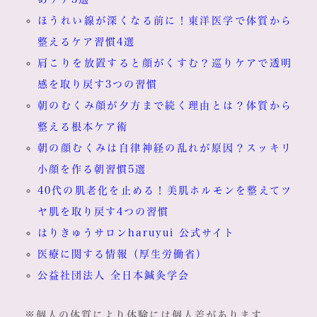
ほうれい線が深くなる前に！東洋医学で体質から
整えるケア習慣4選
肩こりを放置すると顔がくすむ？巡りケアで透明
感を取り戻す3つの習慣
朝のむくみ顔が夕方まで続く理由とは？体質から
整える根本ケア術
朝の顔むくみは自律神経の乱れが原因？スッキリ
小顔を作る朝習慣5選
40代の肌老化を止める！美肌ホルモンを整えてツ
ヤ肌を取り戻す4つの習慣
はりきゅうサロンharuyui 公式サイト
医療に関する情報（厚生労働省）
公益社団法人 全日本鍼灸学会
※個人の体質により体験には個人差があります