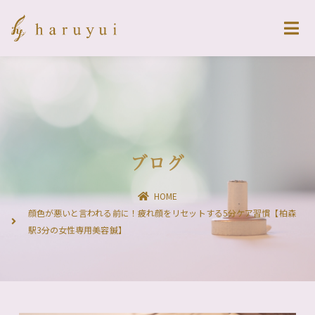
ブログ
HOME
顔色が悪いと言われる前に！疲れ顔をリセットする5分ケア習慣【柏森
駅3分の女性専用美容鍼】